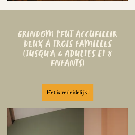
GRINDOM PEUT ACCUEILLIR
DEUX À TROIS FAMILLES
(JUSQU’À 6 ADULTES ET 8
ENFANTS)
Het is verleidelijk!