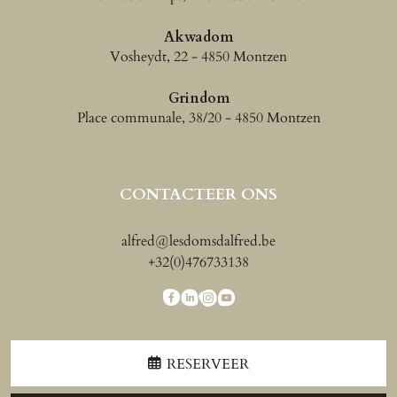
Akwadom
Vosheydt, 22 - 4850 Montzen
Grindom
Place communale, 38/20 - 4850 Montzen
CONTACTEER ONS
alfred@lesdomsdalfred.be
+32(0)476733138
RESERVEER